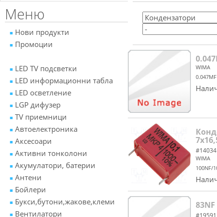
Меню
Нови продукти
Промоции
0.04
LED TV подсветки
WIMA
0.047MF
LED информационни табла
Налич
LED осветление
LGP дифузер
TV приемници
Автоелектроника
Конд
7x16
Аксесоари
#14034
Активни тонколони
WIMA
Акумулатори, батерии
100NF/1
Антени
Налич
Бойлери
Букси,бутони,жакове,клеми
83NF
Вентилатори
#19591