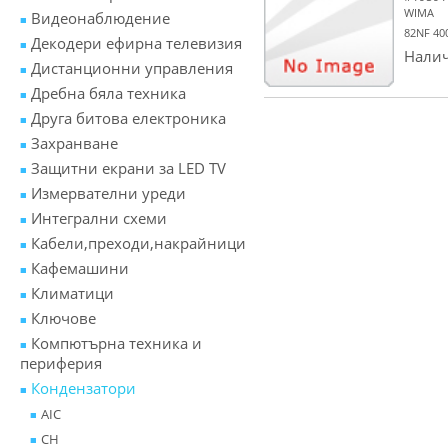
WIMA
Видеонаблюдение
82NF 4
Декодери ефирна телевизия
Налич
Дистанционни управления
Дребна бяла техника
Друга битова електроника
Захранване
Защитни екрани за LED TV
Измервателни уреди
Интегрални схеми
Кабели,преходи,накрайници
Кафемашини
Климатици
Ключове
Компютърна техника и
периферия
Кондензатори
AIC
CH