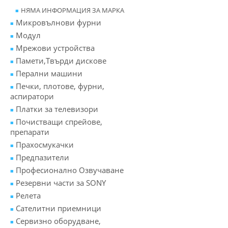
НЯМА ИНФОРМАЦИЯ ЗА МАРКА
Микровълнови фурни
Модул
Мрежови устройства
Памети,Твърди дискове
Перални машини
Печки, плотове, фурни,
аспиратори
Платки за телевизори
Почистващи спрейове,
препарати
Прахосмукачки
Предпазители
Професионално Озвучаване
Резервни части за SONY
Релета
Сателитни приемници
Сервизно оборудване,