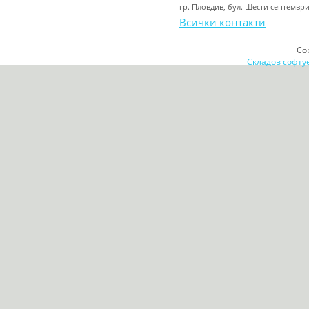
гр. Пловдив, бул. Шести септемвр
Всички контакти
Co
Складов софту