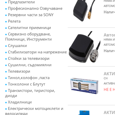
НЯМА И
Предпазители
АВТОМО
Професионално Озвучаване
Налич
Резервни части за SONY
Релета
Сателитни приемници
Сервизно оборудване,
Авто
Поялници, Инструменти
НЯМА И
АВТОМО
Слушалки
Налич
Стабилизатори на напрежение
Стойки за телевизори
Сушилни, съдомиялни
Телевизори
АКТИ
Тинол,колофон ,паста
CH
Тонколони с Блутут
АКТИВН
НЕ Е
Транзистори, тиристори,
диоди
Хладилници
Електрически мотоциклети и
АКТИ
велосипеди