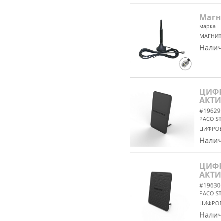
Магн
марка
МАГНИТ
Налич
ЦИФР
АКТ
#19629
PACO S
ЦИФРОВ
Налич
ЦИФР
АКТ
#19630
PACO S
ЦИФРОВ
Налич