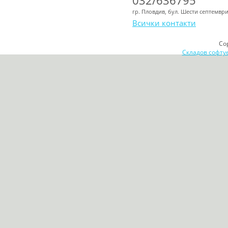
032/636795
гр. Пловдив, бул. Шести септемвр
Всички контакти
Co
Складов софту