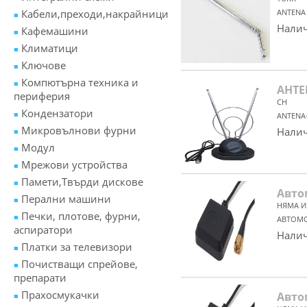
Кабели,преходи,накрайници
ANTENA
Налич
Кафемашини
Климатици
Ключове
Компютърна техника и
АНТЕ
периферия
CH
Кондензатори
ANTENA
Микровълнови фурни
Налич
Модул
Мрежови устройства
Памети,Твърди дискове
Авто
Перални машини
НЯМА И
Печки, плотове, фурни,
АВТОМО
аспиратори
Налич
Платки за телевизори
Почистващи спрейове,
препарати
Прахосмукачки
Авто