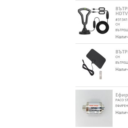
ВЪТР
HDTV
#31341
CH
ВЪТРЕШ
Налич
ВЪТР
CH
ВЪТРЕШ
Налич
Ефир
PACO S
ЕФИРЕН
Налич