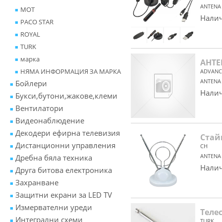
ANTENA 
MOT
Налич
PACO STAR
ROYAL
TURK
марка
АНТЕ
НЯМА ИНФОРМАЦИЯ ЗА МАРКА
ADVANC
ANTENA 
Бойлери
Налич
Букси,бутони,жакове,клеми
Вентилатори
Видеонаблюдение
Декодери ефирна телевизия
Стай
Дистанционни управления
CH
ANTENA 
Дребна бяла техника
Налич
Друга битова електроника
Захранване
Защитни екрани за LED TV
Измервателни уреди
Теле
Интегрални схеми
TURK