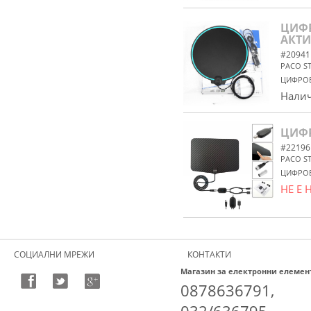
ЦИФР
АКТ
#20941
PACO S
ЦИФРОВ
Налич
ЦИФР
#22196
PACO S
ЦИФРОВ
НЕ Е
СОЦИАЛНИ МРЕЖИ
КОНТАКТИ
Магазин за електронни елемен
0878636791,