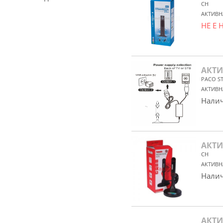
CH
АКТИВН
НЕ Е
АКТИ
PACO S
АКТИВН
Налич
АКТИ
CH
АКТИВН
Налич
АКТИ