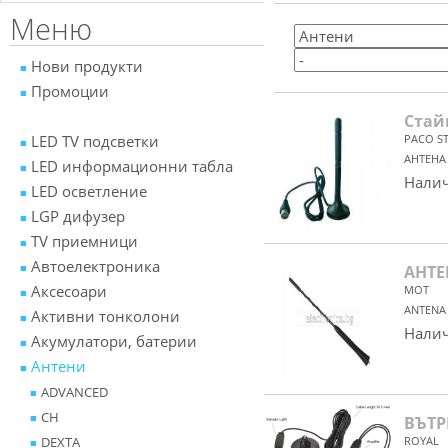
Меню
Нови продукти
Промоции
Стай
LED TV подсветки
PACO S
АНТЕНА
LED информационни табла
Налич
LED осветление
LGP дифузер
TV приемници
Автоелектроника
АНТЕ
Аксесоари
MOT
ANTENA
Активни тонколони
Налич
Акумулатори, батерии
Антени
ADVANCED
CH
ВЪТР
DEXTA
ROYAL