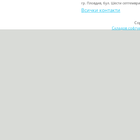
гр. Пловдив, бул. Шести септемвр
Всички контакти
Co
Складов софту