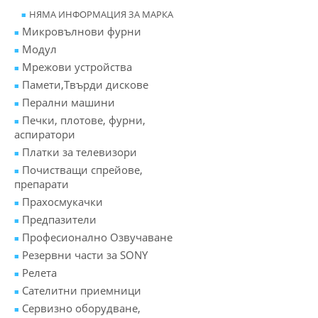
НЯМА ИНФОРМАЦИЯ ЗА МАРКА
Микровълнови фурни
Модул
Мрежови устройства
Памети,Твърди дискове
Перални машини
Печки, плотове, фурни,
аспиратори
Платки за телевизори
Почистващи спрейове,
препарати
Прахосмукачки
Предпазители
Професионално Озвучаване
Резервни части за SONY
Релета
Сателитни приемници
Сервизно оборудване,