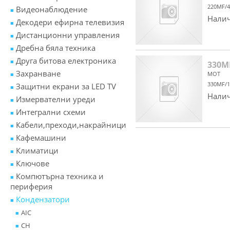
220MF/4
Видеонаблюдение
Налич
Декодери ефирна телевизия
Дистанционни управления
Дребна бяла техника
Друга битова електроника
330M
Захранване
MOT
330MF/1
Защитни екрани за LED TV
Налич
Измервателни уреди
Интегрални схеми
Кабели,преходи,накрайници
Кафемашини
Климатици
Ключове
Компютърна техника и
периферия
Кондензатори
AIC
CH