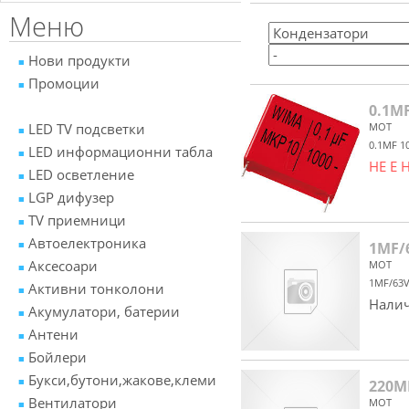
Меню
Нови продукти
Промоции
0.1MF
LED TV подсветки
MOT
0.1MF 1
LED информационни табла
НЕ Е
LED осветление
LGP дифузер
TV приемници
Автоелектроника
1MF/
Аксесоари
MOT
1MF/63V
Активни тонколони
Налич
Акумулатори, батерии
Антени
Бойлери
Букси,бутони,жакове,клеми
220MF
Вентилатори
MOT