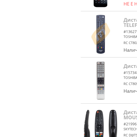
НЕ Е
Дист
TELE
#13627
TOSHIB
RC CT80
Налич
Дист
#15734
TOSHIB
RC CT80
Налич
Дист
MOUS
#21996
SKYTEC
RC DIJI