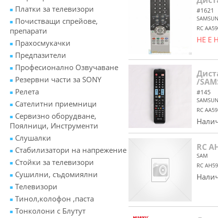
Дист
Платки за телевизори
#1621
SAMSU
Почистващи спрейове,
RC AA5
препарати
НЕ Е
Прахосмукачки
Предпазители
Професионално Озвучаване
Дист
Резервни части за SONY
/SAM
Релета
#145
SAMSU
Сателитни приемници
RC AA5
Сервизно оборудване,
Налич
Поялници, Инструменти
Слушалки
RC A
Стабилизатори на напрежение
SAM
Стойки за телевизори
RC AH59
Сушилни, съдомиялни
Налич
Телевизори
Тинол,колофон ,паста
Тонколони с Блутут