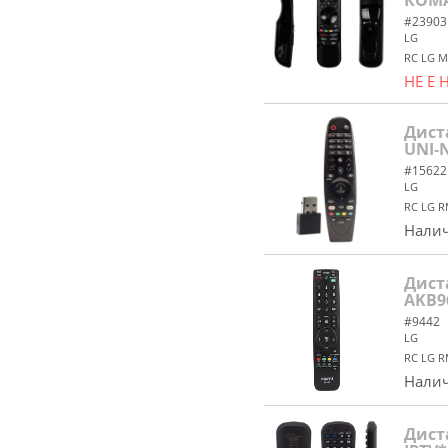
КОМ
#23903
LG
RC LG M
НЕ Е
Дист
UNI-
#15622
LG
RC LG R
Налич
Дист
AKB9
#9442
LG
RC LG R
Налич
Дист