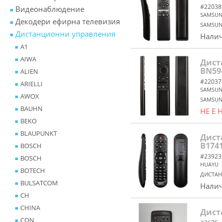
#22038
Видеонаблюдение
SAMSU
Декодери ефирна телевизия
SAMSUN
Дистанционни управления
Налич
A1
AIWA
Дист
BN59
ALIEN
#22037
ARIELLI
SAMSU
AWOX
SAMSUN
BAUHN
НЕ Е
BEKO
BLAUPUNKT
Дист
B174
BOSCH
#23923
BOSСH
HUAYU
BOTECH
ДИСТАН
BULSATCOM
Налич
CH
CHINA
Дист
CON