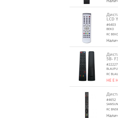
Налич
Дист
LCD 
#6403
BEKO
RC BEK
Налич
Дист
5B- F
#22227
BLAUPU
RC BLAU
НЕ Е
Дист
#4652
SAMSU
RC BN5
Налич