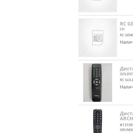
RC G
CH
RC GEN
Налич
Дист
GOLDST
RC GOLD
Налич
Дист
ARCH
#13109
GRUNDI