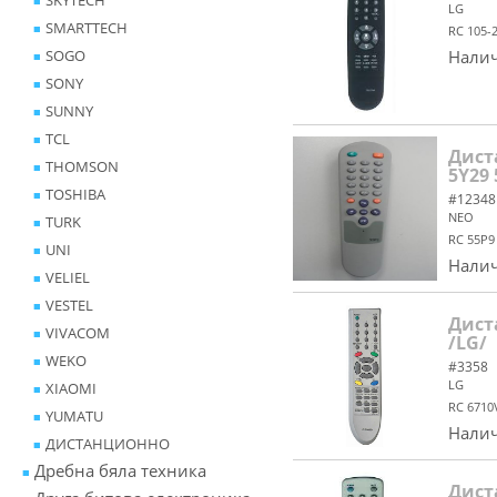
SKYTECH
LG
SMARTTECH
RC 105-
SOGO
Налич
SONY
SUNNY
TCL
Дист
THOMSON
5Y29 
TOSHIBA
#12348
NEO
TURK
RC 55P9
UNI
Налич
VELIEL
VESTEL
Дист
VIVACOM
/LG/
WEKO
#3358
LG
XIAOMI
RC 6710
YUMATU
Налич
ДИСТАНЦИОННО
Дребна бяла техника
Дист