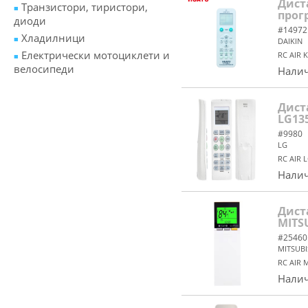
Дист
Транзистори, тиристори,
прог
диоди
#14972
Хладилници
DAIKIN
Електрически мотоциклети и
RC AIR 
велосипеди
Налич
Дист
LG13
#9980
LG
RC AIR 
Налич
Дист
MITS
#25460
MITSUBI
RC AIR 
Налич