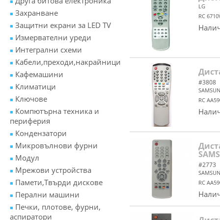
Друга битова електроника
LG
Захранване
RC 6710
Защитни екрани за LED TV
Налич
Измервателни уреди
Интегрални схеми
Кабели,преходи,накрайници
Дист
Кафемашини
#3808
Климатици
SAMSU
Ключове
RC AA59
Компютърна техника и
Налич
периферия
Кондензатори
Микровълнови фурни
Дист
SAM
Модул
#2773
Мрежови устройства
SAMSU
Памети,Твърди дискове
RC AA59
Налич
Перални машини
Печки, плотове, фурни,
аспиратори