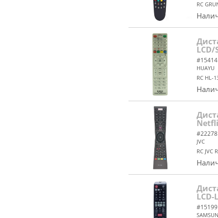
RC GRU
Налич
Дист
LCD/
#15414
HUAYU
RC HL-
Налич
Дист
Netfl
#22278
JVC
RC JVC 
Налич
Дист
LCD-
#15199
SAMSU