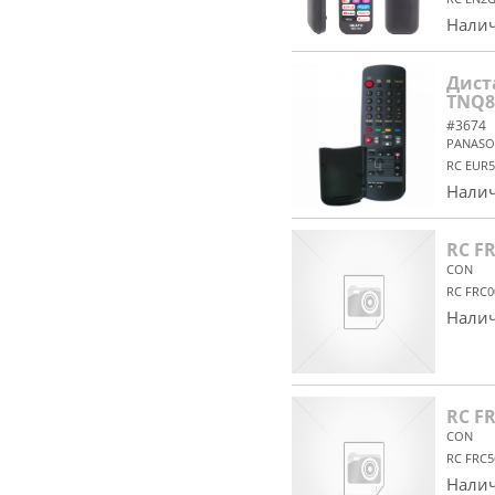
Налич
Дист
TNQ8
#3674
PANASO
RC EUR5
Налич
RC FR
CON
RC FRC0
Налич
RC F
CON
RC FRC5
Налич