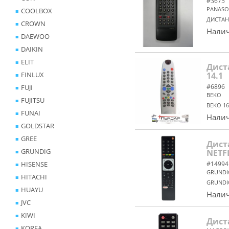
#3675
PANASO
COOLBOX
ДИСТАН
CROWN
Налич
DAEWOO
DAIKIN
ELIT
Дист
FINLUX
14.1
#6896
FUJI
BEKO
FUJITSU
BEKO 16
FUNAI
Налич
GOLDSTAR
GREE
Дист
GRUNDIG
NETFL
HISENSE
#14994
GRUNDI
HITACHI
GRUNDIG
HUAYU
Налич
JVC
KIWI
Дист
KOREA