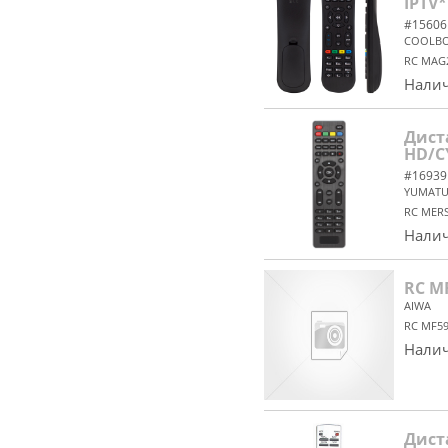
IPTV
#15606
COOLB
RC MAG
Налич
Дист
HD/C
#16939
YUMAT
RC MER
Налич
RC M
AIWA
RC MF59
Налич
Дист