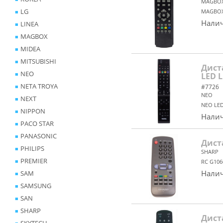
MAGBO
LG
MAGBOX
Налич
LINEA
MAGBOX
MIDEA
MITSUBISHI
Дист
NEO
LED 
NETA TROYA
#7726
NEO
NEXT
NEO LED
NIPPON
Налич
PACO STAR
PANASONIC
Дист
PHILIPS
SHARP
PREMIER
RC G106
Налич
SAM
SAMSUNG
SAN
SHARP
Дист