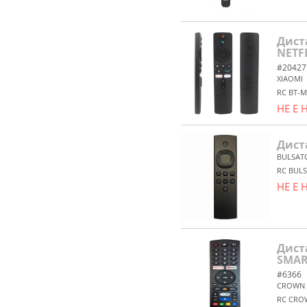
Дист
NETF
#20427
XIAOMI
RC BT-M
НЕ Е
Дист
BULSAT
RC BUL
НЕ Е
Дист
SMAR
#6366
CROWN
RC CRO