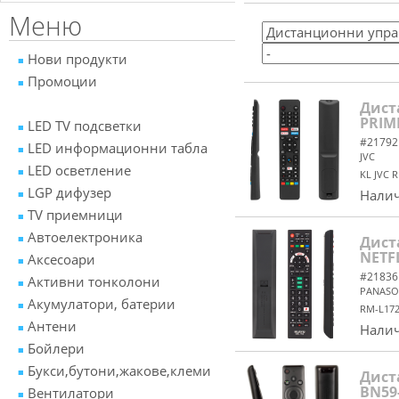
Меню
Нови продукти
Промоции
Дист
PRIM
LED TV подсветки
#21792
LED информационни табла
JVC
LED осветление
KL JVC 
LGP дифузер
Налич
TV приемници
Автоелектроника
Дист
NETF
Аксесоари
#21836
Активни тонколони
PANASO
Акумулатори, батерии
RM-L172
Антени
Налич
Бойлери
Букси,бутони,жакове,клеми
Дист
BN59
Вентилатори