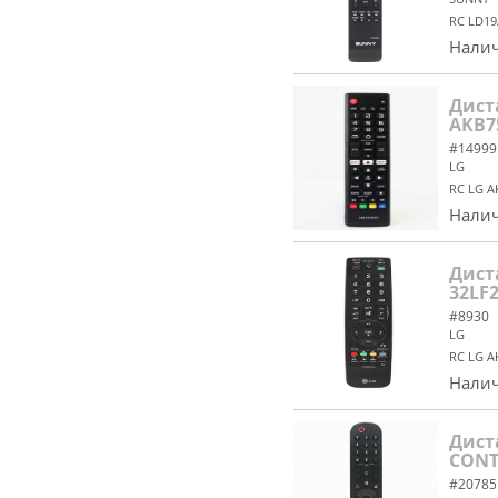
RC LD19
Налич
Дист
AKB7
#14999
LG
RC LG A
Налич
Дист
32LF
#8930
LG
RC LG A
Налич
Дист
CON
#20785