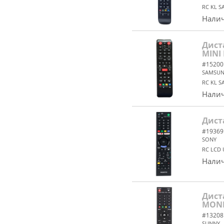
RC KL S
Налич
Дист
MINI
#15200
SAMSU
RC KL S
Налич
Дист
#19369
SONY
RC LCD 
Налич
Дист
MONI
#13208
SUNNY