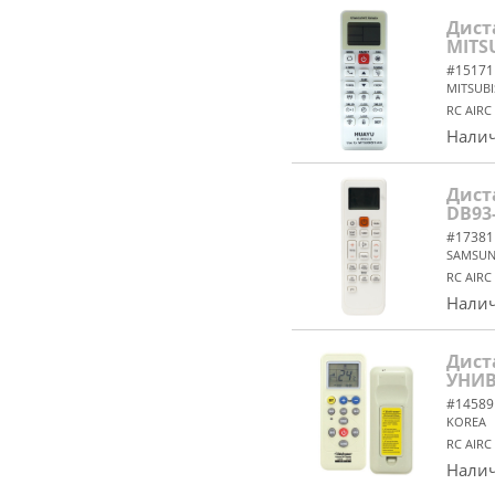
Дист
MITS
#15171
MITSUBI
RC AIRC
Налич
Дист
DB93
#17381
SAMSU
RC AIRC
Налич
Дист
УНИ
#14589
KOREA
RC AIRC
Налич