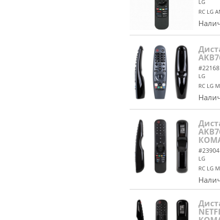
LG
RC LG 
Налич
Дист
AKB7
#22168
LG
RC LG 
Налич
Дист
AKB7
КОМ
#23904
LG
RC LG M
Налич
Дист
NETFL