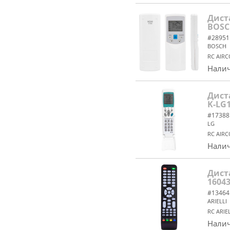
Дист
BOSC
#28951
BOSСH
RC AIRC
Налич
Дист
K-LG1
#17388
LG
RC AIRC
Налич
Дист
1604
#13464
ARIELLI
RC ARIE
Налич