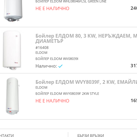
БОЙЛЕР ELDOM WHL08046FLSL GREEN LINE
24
НЕ Е НАЛИЧНО
yes/no
Бойлер ЕЛДОМ 80, 3 KW, НЕРЪЖДАЕМ, 
ДИАМЕТЪР
#16408
ELDOM
БОЙЛЕР ELDOM WV08039I
31
Налично:
yes/no
Бойлер ЕЛДОМ WVY8039F, 2 KW, ЕМАЙ
ELDOM
БОЙЛЕР ELDOM WVY08039F 2KW STYLE
16
НЕ Е НАЛИЧНО
yes/no
НТАКТИ
БЪРЗИ ВРЪЗКИ