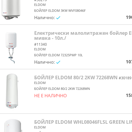
ELDOM
БОЙЛЕР ELDOM 3KW WVF08046F
19
Налично:
yes/no
Електрически малолитражен бойлер 
мивка - 10л./
#11340
ELDOM
БОЙЛЕР ELDOM 72325PMP 10L
10
Налично:
yes/no
БОЙЛЕР ELDOM 80/2 2KW 72268WN
#30189
ELDOM
БОЙЛЕР ELDOM 80/2 2KW 72268WN
15
НЕ Е НАЛИЧНО
yes/no
БОЙЛЕР ELDOM WHL08046FLSL GREEN LI
ELDOM