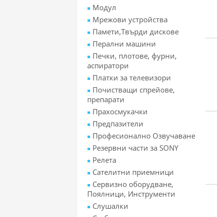
Модул
Мрежови устройства
Памети,Твърди дискове
Перални машини
Печки, плотове, фурни,
аспиратори
Платки за телевизори
Почистващи спрейове,
препарати
Прахосмукачки
Предпазители
Професионално Озвучаване
Резервни части за SONY
Релета
Сателитни приемници
Сервизно оборудване,
Поялници, Инструменти
Слушалки