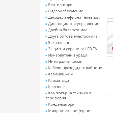
Вентилатори
Видеонаблюдение
Декодери ефирна телевизия
Дистанционни управления
Дребна бяла техника
Друга битова електроника
Захранване
Защитни екрани за LED TV
Измервателни уреди
Интегрални схеми
Кабели,преходи,накрайници
Кафемашини
Климатици
Ключове
Компютърна техника и
периферия
Кондензатори
Микровълнови фурни