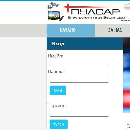
НАЧАЛО
ЗА НАС
Вход
Имейл:
Парола:
Търсене: