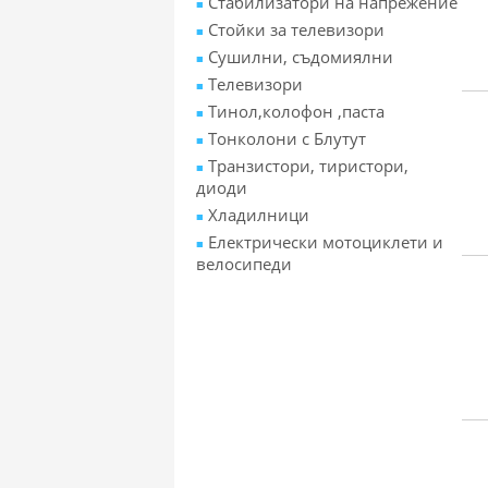
Стабилизатори на напрежение
Стойки за телевизори
Сушилни, съдомиялни
Телевизори
Тинол,колофон ,паста
Тонколони с Блутут
Транзистори, тиристори,
диоди
Хладилници
Електрически мотоциклети и
велосипеди