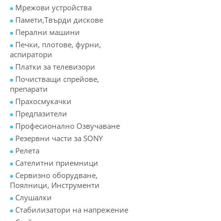
Мрежови устройства
Памети,Твърди дискове
Перални машини
Печки, плотове, фурни,
аспиратори
Платки за телевизори
Почистващи спрейове,
препарати
Прахосмукачки
Предпазители
Професионално Озвучаване
Резервни части за SONY
Релета
Сателитни приемници
Сервизно оборудване,
Поялници, Инструменти
Слушалки
Стабилизатори на напрежение