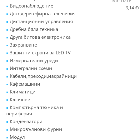
RS-101P
Видеонаблюдение
6,14 €/
Декодери ефирна телевизия
Дистанционни управления
Дребна бяла техника
Друга битова електроника
Захранване
Защитни екрани за LED TV
Измервателни уреди
Интегрални схеми
Кабели,преходи,накрайници
Кафемашини
Климатици
Ключове
Компютърна техника и
периферия
Кондензатори
Микровълнови фурни
Модул