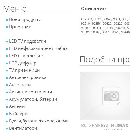
Меню
Описание
Нови продукти
CT- 893, 90325, 8040, 9851, 898,
90210, 90356, 90429, 90229, 903
Промоции
90287, DC-G1U, 90386, 90288, SE
90301, 90348, 8007, 90323, 90448,
LED TV подсветки
LED информационни табла
LED осветление
Подобни пр
LGP дифузер
TV приемници
Автоелектроника
Аксесоари
Активни тонколони
Акумулатори, батерии
Антени
Бойлери
Букси,бутони,жакове,клеми
RC GENERAL HUMAX 
Вентилатори