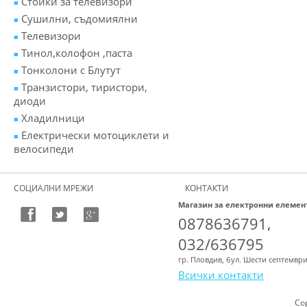
Стойки за телевизори
Сушилни, съдомиялни
Телевизори
Тинол,колофон ,паста
Тонколони с Блутут
Транзистори, тиристори,
диоди
Хладилници
Електрически мотоциклети и
велосипеди
СОЦИАЛНИ МРЕЖИ
КОНТАКТИ
Магазин за електронни елемен
0878636791,
032/636795
гр. Пловдив, бул. Шести септемвр
Всички контакти
Co