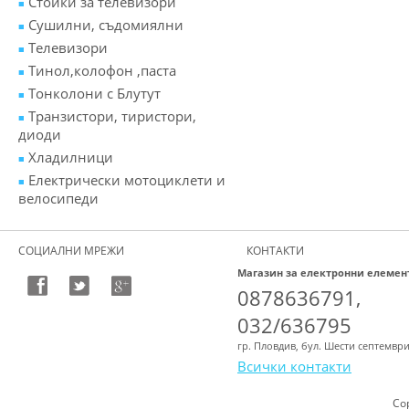
Стойки за телевизори
Сушилни, съдомиялни
Телевизори
Тинол,колофон ,паста
Тонколони с Блутут
Транзистори, тиристори,
диоди
Хладилници
Електрически мотоциклети и
велосипеди
СОЦИАЛНИ МРЕЖИ
КОНТАКТИ
Магазин за електронни елемен
0878636791,
032/636795
гр. Пловдив, бул. Шести септемвр
Всички контакти
Co