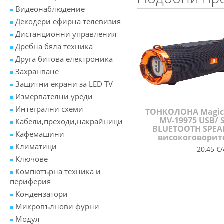
Видеонаблюдение
Декодери ефирна телевизия
Дистанционни управления
Дребна бяла техника
Друга битова електроника
Захранване
Защитни екрани за LED TV
Измервателни уреди
Интегрални схеми
ТОНКОЛОНА Magic
MV-19975 USB/ 
Кабели,преходи,накрайници
BLUETOOTH SPEA
Кафемашини
високоговорит
Климатици
20,45 €/
Ключове
Компютърна техника и
периферия
Кондензатори
Микровълнови фурни
Модул