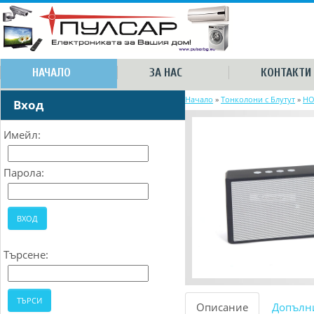
НАЧАЛО
ЗА НАС
КОНТАКТИ
Начало
»
Тонколони с Блутут
»
H
Вход
Имейл:
Парола:
Търсене:
Описание
Допълн