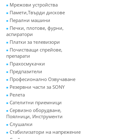
Мрежови устройства
Памети,Твърди дискове
Перални машини
Печки, плотове, фурни,
аспиратори
Платки за телевизори
Почистващи спрейове,
препарати
Прахосмукачки
Предпазители
Професионално Озвучаване
Резервни части за SONY
Релета
Сателитни приемници
Сервизно оборудване,
Поялници, Инструменти
Слушалки
Стабилизатори на напрежение