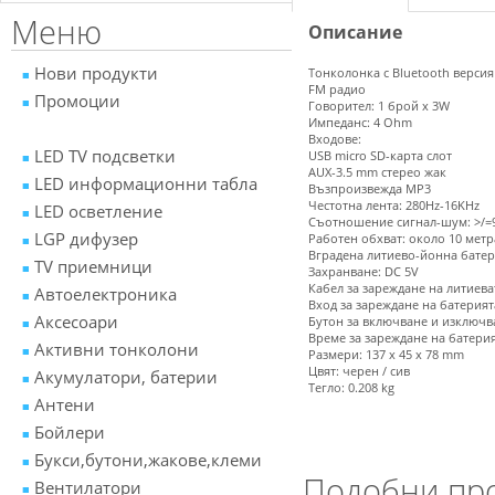
Меню
Описание
Нови продукти
Тонколoнка с Bluetooth версия
FM радио
Промоции
Говорител: 1 брой x 3W
Импеданс: 4 Ohm
Входове:
LED TV подсветки
USB micro SD-карта слот
AUX-3.5 mm стерео жак
LED информационни табла
Възпроизвежда MP3
Честотна лента: 280Hz-16KHz
LED осветление
Съотношение сигнал-шум: >/=
LGP дифузер
Работен обхват: около 10 метр
Вградена литиево-йонна бате
TV приемници
Захранване: DC 5V
Кабел за зареждане на литиева
Автоелектроника
Вход за зареждане на батерият
Аксесоари
Бутон за включване и изключв
Време за зареждане на батерия
Активни тонколони
Размери: 137 x 45 x 78 mm
Цвят: черен / сив
Акумулатори, батерии
Тегло: 0.208 kg
Антени
Бойлери
Букси,бутони,жакове,клеми
Подобни пр
Вентилатори