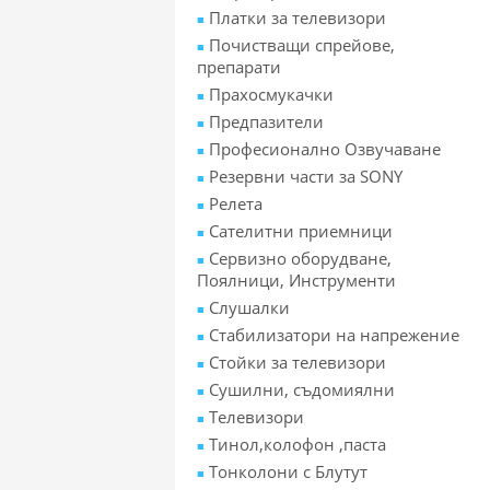
Платки за телевизори
Почистващи спрейове,
препарати
Прахосмукачки
Предпазители
Професионално Озвучаване
Резервни части за SONY
Релета
Сателитни приемници
Сервизно оборудване,
Поялници, Инструменти
Слушалки
Стабилизатори на напрежение
Стойки за телевизори
Сушилни, съдомиялни
Телевизори
Тинол,колофон ,паста
Тонколони с Блутут