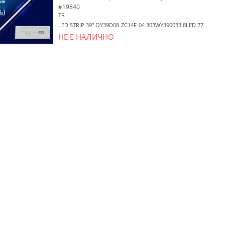
#19840
TR
LED STRIP 39" OY39D08-ZC14F-04 303WY390033 8LED 77
НЕ Е НАЛИЧНО
yes/no