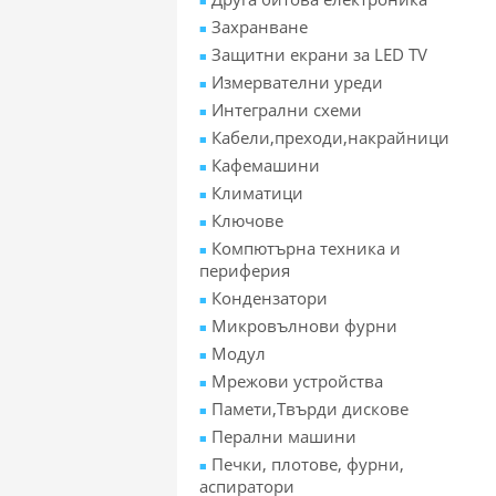
Захранване
Защитни екрани за LED TV
Измервателни уреди
Интегрални схеми
Кабели,преходи,накрайници
Кафемашини
Климатици
Ключове
Компютърна техника и
периферия
Кондензатори
Микровълнови фурни
Модул
Мрежови устройства
Памети,Твърди дискове
Перални машини
Печки, плотове, фурни,
аспиратори