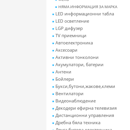
НЯМА ИНФОРМАЦИЯ ЗА МАРКА
LED информационни табла
LED осветление
LGP дифузер
TV приемници
Автоелектроника
Аксесоари
Активни тонколони
Акумулатори, батерии
Антени
Бойлери
Букси,бутони,жакове,клеми
Вентилатори
Видеонаблюдение
Декодери ефирна телевизия
Дистанционни управления
Дребна бяла техника
Друга битова електроника