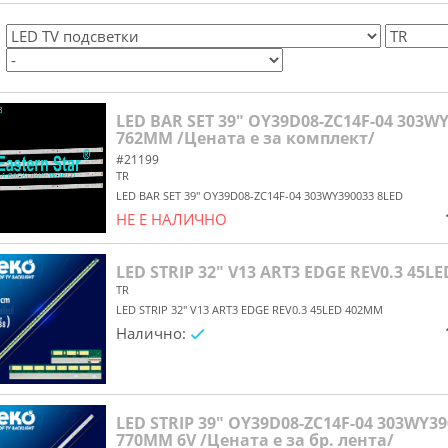
LED BAR SET 39" OY39D08-ZC14F-04 303WY
762MM /Цената е за комплект/
#21199
TR
LED BAR SET 39" OY39D08-ZC14F-04 303WY390033 8LED
НЕ Е НАЛИЧНО
yes/no
LED STRIP 32" V13 ART3 EDGE REV0.3 45L
TR
LED STRIP 32" V13 ART3 EDGE REV0.3 45LED 402MM
Налично:
yes/no
LED STRIP 39" OY39D08-ZC14F-04 303WY39
770MM 6V /Цената е за бр. лента/