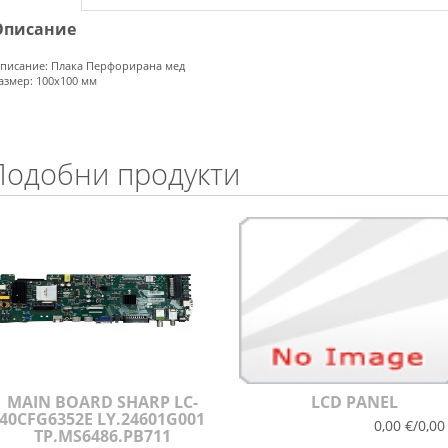
Описание
писание: Плака Перфорирана мед
азмер: 100х100 мм
Подобни продукти
MAIN BOARD SHARP LC-
LCD PANEL
40CFG6352E LY.24601G001
0,00 €/0,00
TP.MS6486.PB711