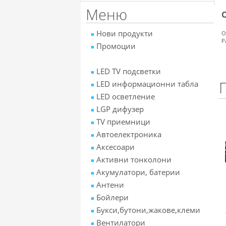
Меню
Нови продукти
О
Р
Промоции
LED TV подсветки
LED информационни табла
LED осветление
LGP дифузер
TV приемници
Автоелектроника
Аксесоари
Активни тонколони
Акумулатори, батерии
Антени
Бойлери
Букси,бутони,жакове,клеми
Вентилатори