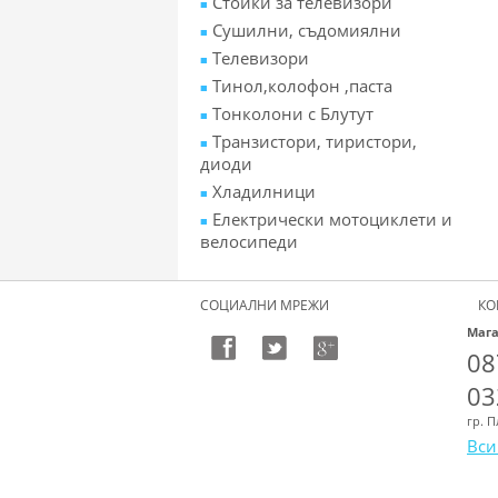
Стойки за телевизори
Сушилни, съдомиялни
Телевизори
Тинол,колофон ,паста
Тонколони с Блутут
Транзистори, тиристори,
диоди
Хладилници
Електрически мотоциклети и
велосипеди
СОЦИАЛНИ МРЕЖИ
КО
Мага
08
03
гр. 
Вси