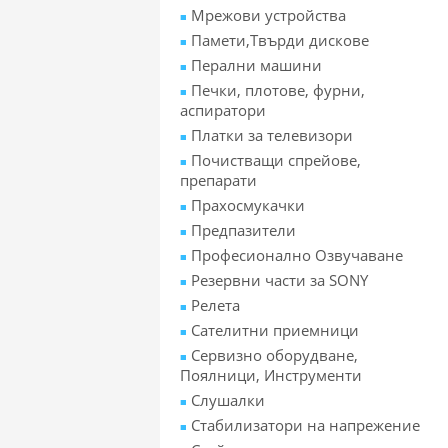
Мрежови устройства
Памети,Твърди дискове
Перални машини
Печки, плотове, фурни,
аспиратори
Платки за телевизори
Почистващи спрейове,
препарати
Прахосмукачки
Предпазители
Професионално Озвучаване
Резервни части за SONY
Релета
Сателитни приемници
Сервизно оборудване,
Поялници, Инструменти
Слушалки
Стабилизатори на напрежение