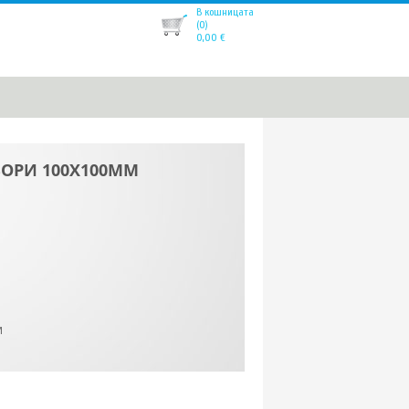
В кошницата
(0)
0,00
€
ВОРИ 100X100ММ
M