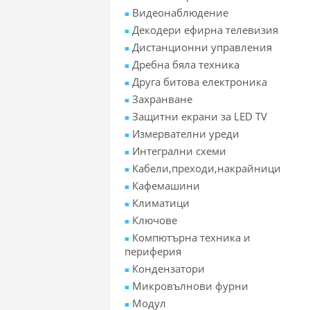
Видеонаблюдение
Декодери ефирна телевизия
Дистанционни управления
Дребна бяла техника
Друга битова електроника
Захранване
Защитни екрани за LED TV
Измервателни уреди
Интегрални схеми
Кабели,преходи,накрайници
Кафемашини
Климатици
Ключове
Компютърна техника и
периферия
Кондензатори
Микровълнови фурни
Модул